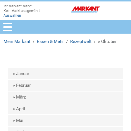
Ihr Markant Markt:
Zur Marktauswahl
Zur Hauptnavigation
Zum Hauptinhalt
Zum Fussbereich
Kein Markt ausgewählt.
Auswählen
Mein Markant
Essen & Mehr
Rezeptwelt
» Oktober
» Januar
» Februar
» März
» April
» Mai