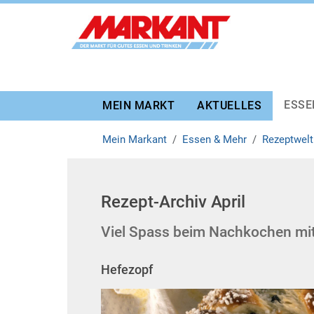
Zur Marktauswahl
Zur Hauptnavigation
Zum Hauptinhalt
Zum Fussbereich
ESSE
MEIN MARKT
AKTUELLES
Mein Markant
Essen & Mehr
Rezeptwelt
Rezept-Archiv April
Viel Spass beim Nachkochen mit
Hefezopf