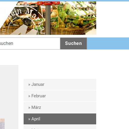
Suchen
» Januar
» Februar
» März
» April