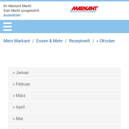
Ihr Markant Markt:
Zur Marktauswahl
Zur Hauptnavigation
Zum Hauptinhalt
Zum Fussbereich
Kein Markt ausgewählt.
Auswählen
Mein Markant
Essen & Mehr
Rezeptwelt
» Oktober
» Januar
» Februar
» März
» April
» Mai