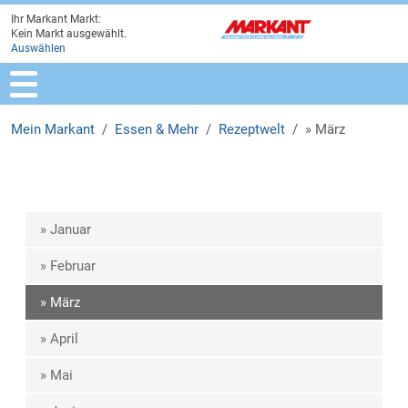
Ihr Markant Markt:
Zur Marktauswahl
Zur Hauptnavigation
Zum Hauptinhalt
Zum Fussbereich
Kein Markt ausgewählt.
Auswählen
Mein Markant
Essen & Mehr
Rezeptwelt
» März
» Januar
» Februar
» März
» April
» Mai