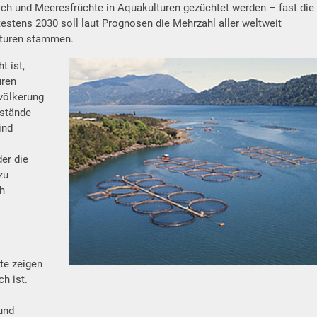
sch und Meeresfrüchte in Aquakulturen gezüchtet werden – fast die
tens 2030 soll laut Prognosen die Mehrzahl aller weltweit
lturen stammen.
t ist,
uren
völkerung
estände
ind
der die
zu
h
te zeigen
h ist.
und