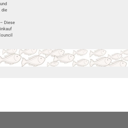
 und
 die
 – Diese
Einkauf
Council