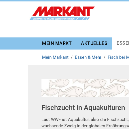
Zur Marktauswahl
Zur Hauptnavigation
Zum Hauptinhalt
Zum Fussbereich
ESSE
MEIN MARKT
AKTUELLES
Mein Markant
Essen & Mehr
Fisch bei 
Fischzucht in Aquakulturen
Laut WWF ist Aquakultur, also die Fischzucht
wachsende Zweig in der globalen Ernährungswir