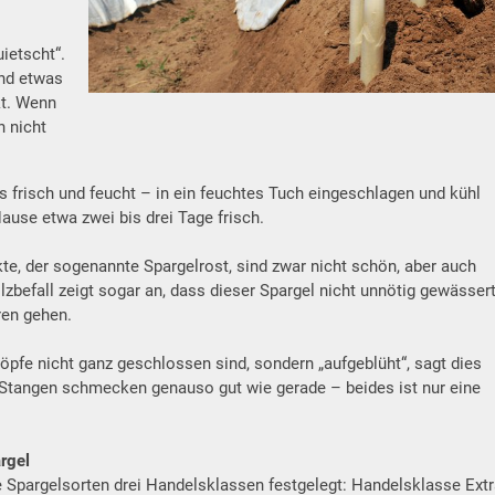
ietscht“.
nd etwas
kt. Wenn
h nicht
s frisch und feucht – in ein feuchtes Tuch eingeschlagen und kühl
Hause etwa zwei bis drei Tage frisch.
kte, der sogenannte Spargelrost, sind zwar nicht schön, aber auch
lzbefall zeigt sogar an, dass dieser Spargel nicht unnötig gewässer
ren gehen.
fe nicht ganz geschlossen sind, sondern „aufgeblüht“, sagt dies
tangen schmecken genauso gut wie gerade – beides ist nur eine
rgel
lle Spargelsorten drei Handelsklassen festgelegt: Handelsklasse Ext