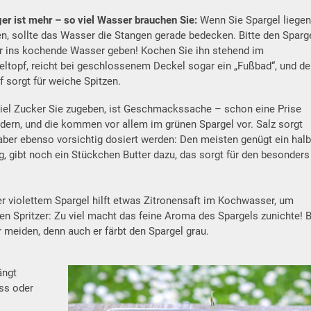
er ist mehr – so viel Wasser brauchen Sie:
Wenn Sie Spargel liege
n, sollte das Wasser die Stangen gerade bedecken. Bitte den Sparg
 ins kochende Wasser geben! Kochen Sie ihn stehend im
eltopf, reicht bei geschlossenem Deckel sogar ein „Fußbad“, und de
 sorgt für weiche Spitzen.
iel Zucker Sie zugeben, ist Geschmackssache – schon eine Prise
indern, und die kommen vor allem im grünen Spargel vor. Salz sorgt
aber ebenso vorsichtig dosiert werden: Den meisten genügt ein halb
g, gibt noch ein Stückchen Butter dazu, das sorgt für den besonders
r violettem Spargel hilft etwas Zitronensaft im Kochwasser, um
en Spritzer: Zu viel macht das feine Aroma des Spargels zunichte! B
r meiden, denn auch er färbt den Spargel grau.
ängt
iss oder