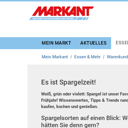
Zur Marktauswahl
Zur Hauptnavigation
Zum Hauptinhalt
Zum Fussbereich
ESSE
MEIN MARKT
AKTUELLES
Mein Markant
Essen & Mehr
Warenkund
Es ist Spargelzeit!
Weiß, grün oder violett: Spargel ist unser Fav
Frühjahr! Wissenswertes, Tipps & Trends run
kaufen, kochen und genießen.
Spargelsorten auf einen Blick: 
hätten Sie denn gern?