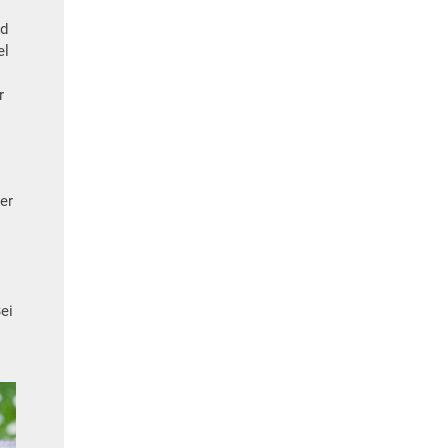
nd
el
r
er
ei