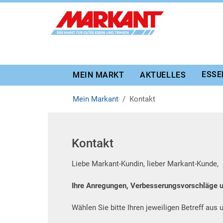
Zur Marktauswahl
Zur Hauptnavigation
Zum Hauptinhalt
Zum Fussbereich
ESSE
MEIN MARKT
AKTUELLES
Mein Markant
Kontakt
Kontakt
Liebe Markant-Kundin, lieber Markant-Kunde,
Ihre Anregungen, Verbesserungsvorschläge un
Wählen Sie bitte Ihren jeweiligen Betreff aus