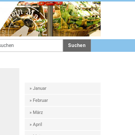
Suchen
» Januar
» Februar
» März
» April