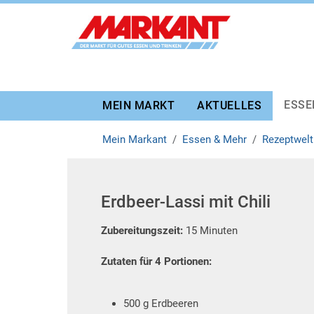
Zur Marktauswahl
Zur Hauptnavigation
Zum Hauptinhalt
Zum Fussbereich
ESSE
MEIN MARKT
AKTUELLES
Mein Markant
Essen & Mehr
Rezeptwelt
Erdbeer-Lassi mit Chili
Zubereitungszeit:
15 Minuten
Zutaten für 4 Portionen:
500 g Erdbeeren