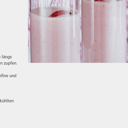
e längs
en zupfen.
efine und
ekühlten