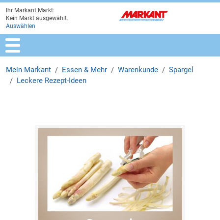
Ihr Markant Markt:
Zur Marktauswahl
Zur Hauptnavigation
Zum Hauptinhalt
Zum Fussbereich
Kein Markt ausgewählt.
Auswählen
Mein Markant
Essen & Mehr
Warenkunde
Spargel
Leckere Rezept-Ideen