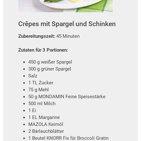
Crêpes mit Spargel und Schinken
Zubereitungszeit:
45 Minuten
Zutaten für 3 Portionen:
450 g weißer Spargel
300 g grüner Spargel
Salz
1 TL Zucker
75 g Mehl
50 g MONDAMIN Feine Speisestärke
500 ml Milch
1 Ei
1 EL Margarine
MAZOLA Keimöl
2 Bärlauchblätter
1 Beutel KNORR Fix für Broccoli Gratin