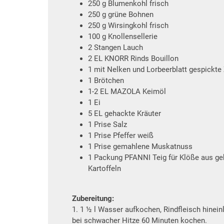
250 g Blumenkohl frisch
250 g grüne Bohnen
250 g Wirsingkohl frisch
100 g Knollensellerie
2 Stangen Lauch
2 EL KNORR Rinds Bouillon
1 mit Nelken und Lorbeerblatt gespickte
1 Brötchen
1-2 EL MAZOLA Keimöl
1 Ei
5 EL gehackte Kräuter
1 Prise Salz
1 Prise Pfeffer weiß
1 Prise gemahlene Muskatnuss
1 Packung PFANNI Teig für Klöße aus g
Kartoffeln
Zubereitung:
1. 1 ½ l Wasser aufkochen, Rindfleisch hinei
bei schwacher Hitze 60 Minuten kochen.