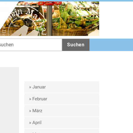
Suchen
» Januar
» Februar
» März
» April