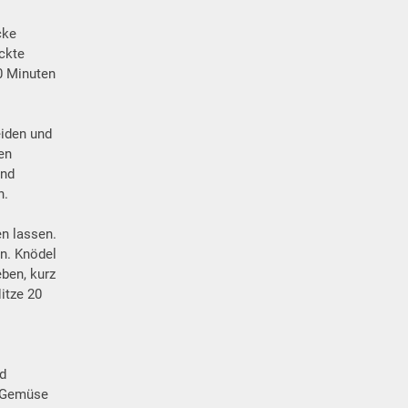
cke
ckte
0 Minuten
eiden und
en
und
n.
n lassen.
n. Knödel
ben, kurz
itze 20
nd
m Gemüse