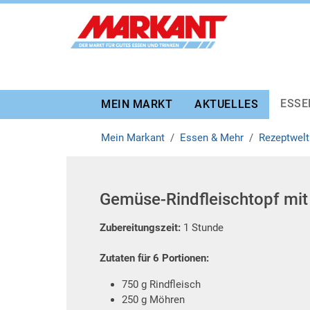
Zur Marktauswahl
Zur Hauptnavigation
Zum Hauptinhalt
Zum Fussbereich
ESSE
MEIN MARKT
AKTUELLES
Mein Markant
Essen & Mehr
Rezeptwelt
Gemüse-Rindfleischtopf mit
Zubereitungszeit:
1 Stunde
Zutaten für 6 Portionen:
750 g Rindfleisch
250 g Möhren