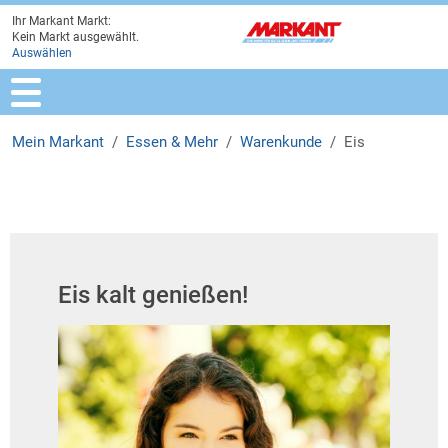
Ihr Markant Markt:
Zur Marktauswahl
Zur Hauptnavigation
Zum Hauptinhalt
Zum Fussbereich
Kein Markt ausgewählt.
Auswählen
Mein Markant
Essen & Mehr
Warenkunde
Eis
Eis kalt genießen!