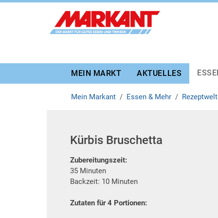
Zur Marktauswahl
Zur Hauptnavigation
Zum Hauptinhalt
Zum Fussbereich
ESSE
MEIN MARKT
AKTUELLES
Mein Markant
Essen & Mehr
Rezeptwelt
Kürbis Bruschetta
Zubereitungszeit:
35 Minuten
Backzeit: 10 Minuten
Zutaten für 4 Portionen: