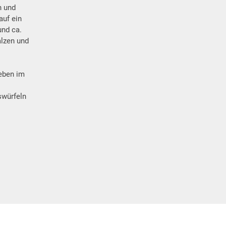
h und
auf ein
und ca.
alzen und
ieben im
swürfeln